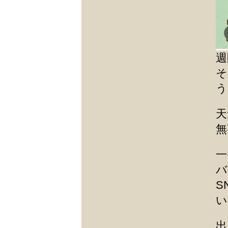
週
そ
う
天
無
一
バ
S
い
出