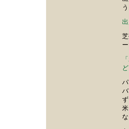
う
出
芝
ー
「
ど
パ
バ
ず
米
な