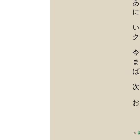
あ
に
い
ク
今
ま
ば
次
お
＜