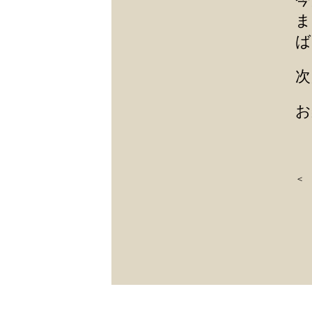
ま
ば
次
お
＜