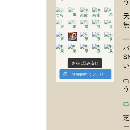
う
天
無
一
バ
S
さらに読み込む
い
Instagram でフォロー
出
う
出
芝
ー