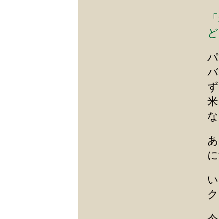
「
ど
パ
バ
ず
米
な
あ
に
い
ク
今