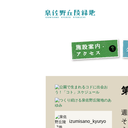
週
そ
izumisano_kyuryo