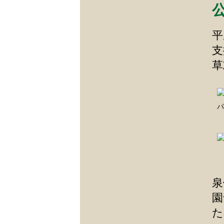
平
支
草
パ
泉
園
た