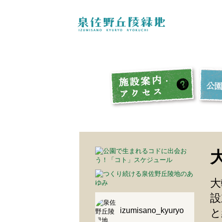
大
設
izumisano_kyuryo
と