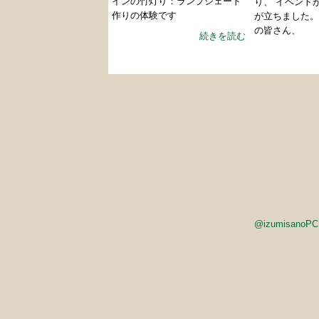
インの竹灯り：ランプシェード
り、 イベント
作りの体験です
が立ちました。
の皆さん、
続きを読む
@izumisan