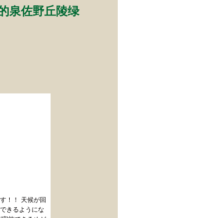
）的泉佐野丘陵绿
25日（土）から3
す！！ 天候が回
できるようにな