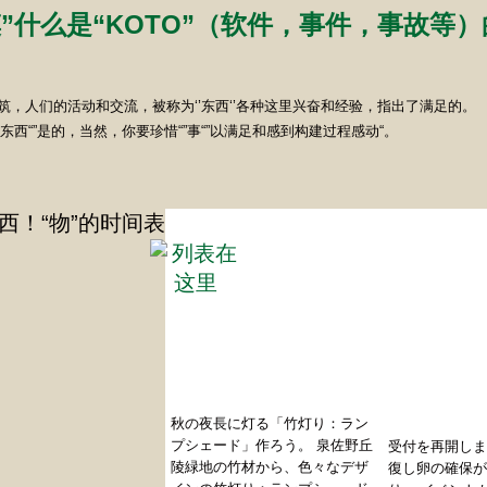
”什么是“KOTO”（软件，事件，事故等
和建筑，人们的活动和交流，被称为‘’东西‘’各种这里兴奋和经验，指出了满足的。
东西“”是的，当然，你要珍惜“”事“”以满足和感到构建过程感动“。
2026年9月26日（土）
2026年7月
回
秋の夜長に灯る「竹灯り：ラン
プシェード」作ろう。 泉佐野丘
受付を再開しま
陵緑地の竹材から、色々なデザ
復し卵の確保が