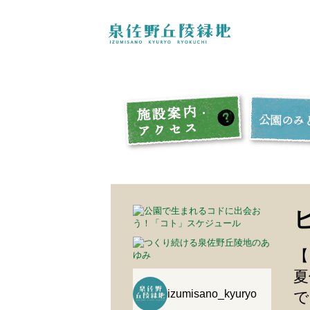
【
夏
izumisano_kyuryo
で