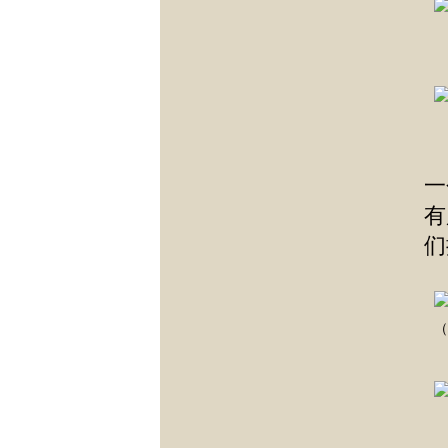
一
有
们
（