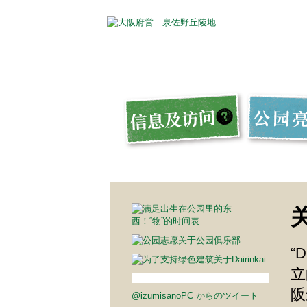
关
“
立
阪
@izumisanoPC からのツイート