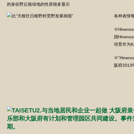
的泉佐野丘陵绿地的性质很多显示
各种表情
※Hinen
国Hinen
培育作为K
※“Hine
阪府201