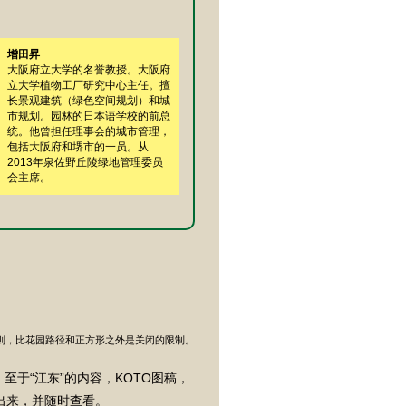
增田昇
大阪府立大学的名誉教授。大阪府
立大学植物工厂研究中心主任。擅
长景观建筑（绿色空间规划）和城
市规划。园林的日本语学校的前总
统。他曾担任理事会的城市管理，
包括大阪府和堺市的一员。从
2013年泉佐野丘陵绿地管理委员
会主席。
则，比花园路径和正方形之外是关闭的限制。
至于“江东”的内容，KOTO图稿，
出来，并随时查看。