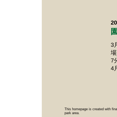
20
3
場
7
4
This homepage is created with fina
park area.