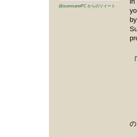
in
@izumisanoPC からのツイート
yo
by
Su
pr
の