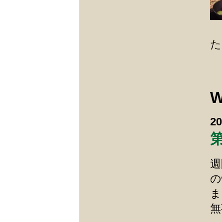
た
W
20
週
の
ま
無