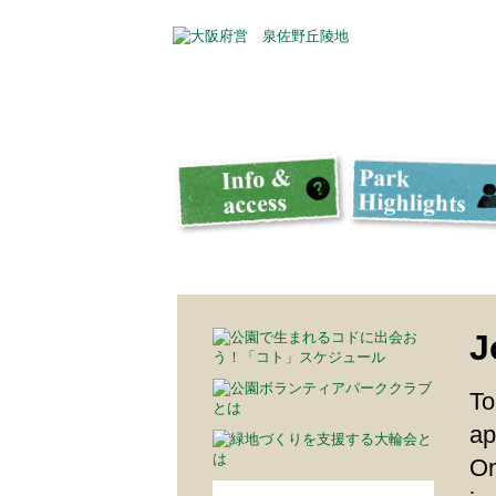
J
To
ap
On